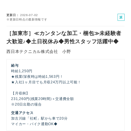
更新日
2026-07-02
派
※更新日時点の最新情報です
遣
社
［加東市］≪カンタンな加工・梱包≫未経験者
員
大歓迎♪◆土日祝休み◆男性スタッフ活躍中◆
西日本テクニカル株式会社 小野
給与
時給1,250円
★残業/深夜時は時給1,563円！
★入社1ヶ月目でも月収24万円以上可能！
【月収例】
231,260円(残業20時間)＋交通費全額
※20日出勤の場合
交通アクセス
加古川線「社町」駅から車で20分
マイカー・バイク通勤OK◆