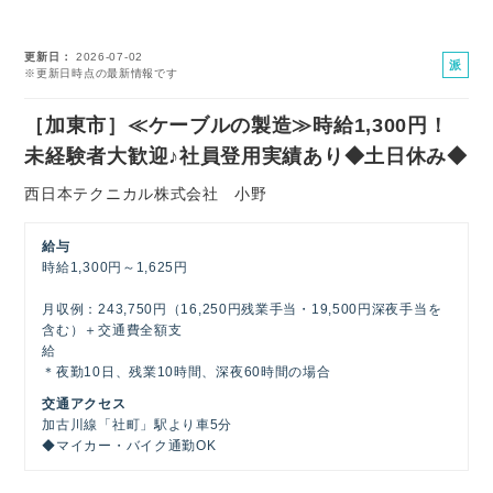
更新日
2026-07-02
派
※更新日時点の最新情報です
遣
社
［加東市］≪ケーブルの製造≫時給1,300円！
員
未経験者大歓迎♪社員登用実績あり◆土日休み◆
西日本テクニカル株式会社 小野
給与
時給1,300円～1,625円
月収例：243,750円（16,250円残業手当・19,500円深夜手当を
含む）＋交通費全額支
＊夜勤10日、残業10時間、深夜60時間の場合
交通アクセス
加古川線「社町」駅より車5分
◆マイカー・バイク通勤OK