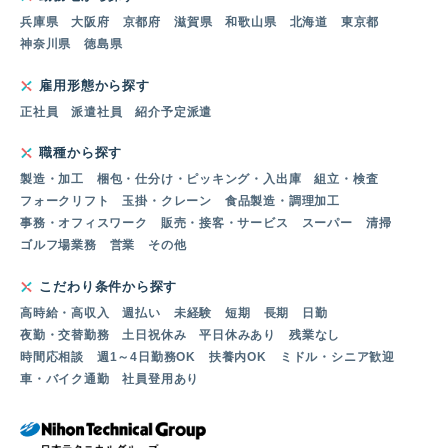
兵庫県
大阪府
京都府
滋賀県
和歌山県
北海道
東京都
神奈川県
徳島県
雇用形態から探す
正社員
派遣社員
紹介予定派遣
職種から探す
製造・加工
梱包・仕分け・ピッキング・入出庫
組立・検査
フォークリフト
玉掛・クレーン
食品製造・調理加工
事務・オフィスワーク
販売・接客・サービス
スーパー
清掃
ゴルフ場業務
営業
その他
こだわり条件から探す
高時給・高収入
週払い
未経験
短期
長期
日勤
夜勤・交替勤務
土日祝休み
平日休みあり
残業なし
時間応相談
週1～4日勤務OK
扶養内OK
ミドル・シニア歓迎
車・バイク通勤
社員登用あり