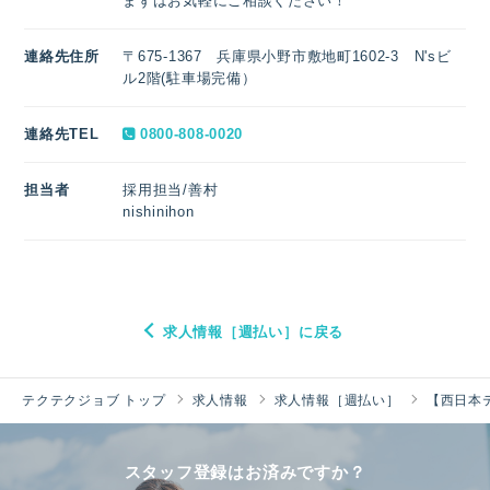
まずはお気軽にご相談ください！
連絡先住所
〒675-1367 兵庫県小野市敷地町1602-3 N'sビ
ル2階(駐車場完備）
連絡先TEL
0800-808-0020
担当者
採用担当/善村
nishinihon
求人情報［週払い］に戻る
テクテクジョブ トップ
求人情報
求人情報［週払い］
【西日本
スタッフ登録はお済みですか？