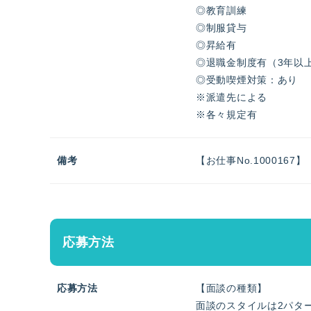
◎教育訓練
◎制服貸与
◎昇給有
◎退職金制度有（3年以
◎受動喫煙対策：あり
※派遣先による
※各々規定有
備考
【お仕事No.1000167】
応募方法
応募方法
【面談の種類】
面談のスタイルは2パタ