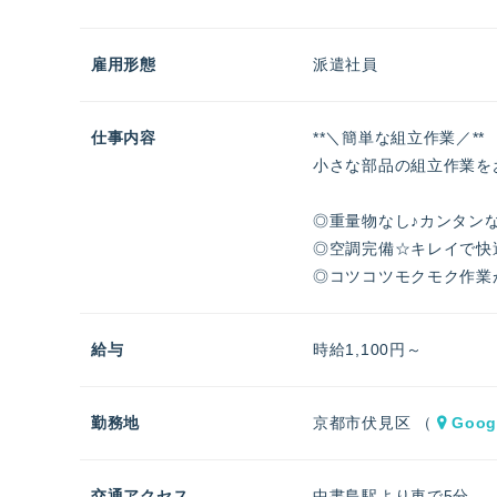
雇用形態
派遣社員
仕事内容
**＼簡単な組立作業／**
小さな部品の組立作業を
◎重量物なし♪カンタン
◎空調完備☆キレイで快
◎コツコツモクモク作業
給与
時給1,100円～
勤務地
京都市伏見区 （
Goog
交通アクセス
中書島駅より車で5分