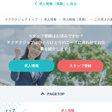
求人情報［長期］に戻る
テクテクジョブ トップ
求人情報
求人情報［長期］
この求人の
スタッフ登録はお済みですか？
テクテクジョブはひとりひとりのニーズに合わせてお仕
事を紹介します！
求人情報
スタッフ登録
PAGETOP
トップ
求人情報