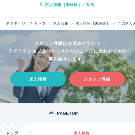
求人情報［未経験］に戻る
テクテクジョブ トップ
求人情報
求人情報［未経験］
この求人
スタッフ登録はお済みですか？
テクテクジョブはひとりひとりのニーズに合わせてお仕
事を紹介します！
求人情報
スタッフ登録
PAGETOP
トップ
求人情報