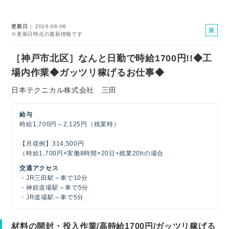
更新日
2026-08-06
派
※更新日時点の最新情報です
遣
社
［神戸市北区］なんと日勤で時給1700円!!◆工
員
場内作業◆ガッツリ稼げるお仕事◆
日本テクニカル株式会社 三田
給与
時給1,700円～2,125円（残業時）
【月収例】314,500円
（時給1,700円×実働8時間×20日+残業20hの場合
交通アクセス
・JR三田駅～車で10分
・神鉄道場駅～車で5分
・JR道場駅～車で5分
材料の開封・投入作業/高時給1700円/ガッツリ稼げる