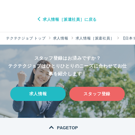
求人情報［派遣社員］に戻る
テクテクジョブ トップ
求人情報
求人情報［派遣社員］
【日本
スタッフ登録はお済みですか？
テクテクジョブはひとりひとりのニーズに合わせてお仕
事を紹介します！
求人情報
スタッフ登録
PAGETOP