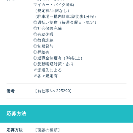
マイカー・バイク通勤
（規定有/上限なし）
（駐車場～構内駐車場/徒歩1分程）
◎週払い制度（毎週金曜日・規定）
◎社会保険完備
◎有給休暇
◎教育訓練
◎制服貸与
◎昇給有
◎退職金制度有（3年以上）
◎受動喫煙対策：あり
※派遣先による
※各々規定有
備考
【お仕事No.225299】
応募方法
応募方法
【面談の種類】