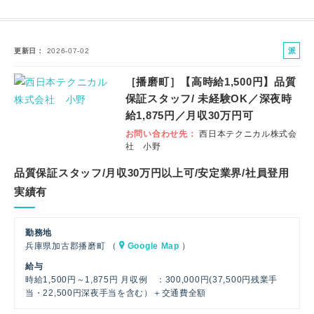
派
更新日
2026-07-02
遣
［播磨町］【高時給1,500円】品質
社
保証スタッフ/ 未経験OK／深夜時
員
給1,875円／月収30万円可
お問い合わせ先
西日本テクニカル株式会
社 小野
品質保証スタッフ/月収30万円以上可/安定業界/社員登用
実績有
勤務地
兵庫県加古郡播磨町 （
Google Map
）
給与
時給1,500円～1,875円 月収例 ：300,000円(37,500円残業手
当・22,500円深夜手当を含む）＋交通費全額