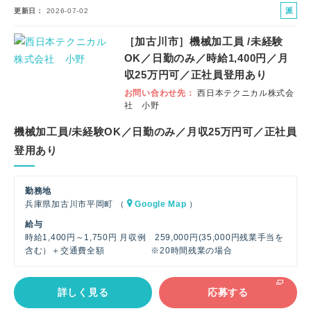
派
更新日
2026-07-02
遣
［加古川市］機械加工員 /未経験
社
OK／日勤のみ／時給1,400円／月
員
収25万円可／正社員登用あり
お問い合わせ先
西日本テクニカル株式会
社 小野
機械加工員/未経験OK／日勤のみ／月収25万円可／正社員
登用あり
勤務地
兵庫県加古川市平岡町 （
Google Map
）
給与
時給1,400円～1,750円 月収例 259,000円(35,000円残業手当を
含む）＋交通費全額 ※20時間残業の場合
詳しく見る
応募する