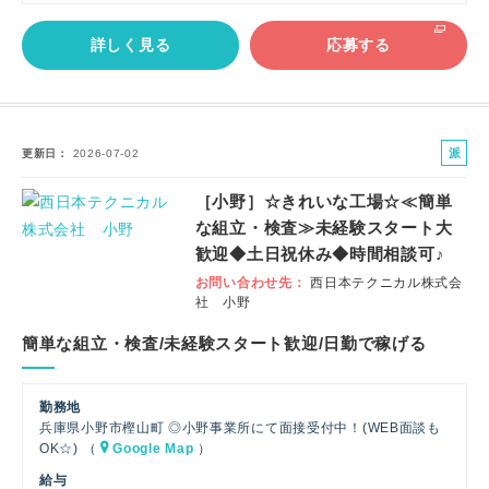
詳しく見る
応募する
派
更新日
2026-07-02
遣
［小野］☆きれいな工場☆≪簡単
社
な組立・検査≫未経験スタート大
員
歓迎◆土日祝休み◆時間相談可♪
お問い合わせ先
西日本テクニカル株式会
社 小野
簡単な組立・検査/未経験スタート歓迎/日勤で稼げる
勤務地
兵庫県小野市樫山町 ◎小野事業所にて面接受付中！(WEB面談も
OK☆) （
Google Map
）
給与