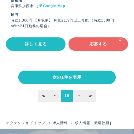
勤務地
兵庫県加西市 （
Google Map
）
給与
時給1,300円 【月収例】 月収21万円以上可能 （時給1300円
×8h×21日勤務の場合）
詳しく見る
応募する
次の1件を表示
≪
<
19
>
≫
テクテクジョブ トップ
求人情報
求人情報［派遣社員］