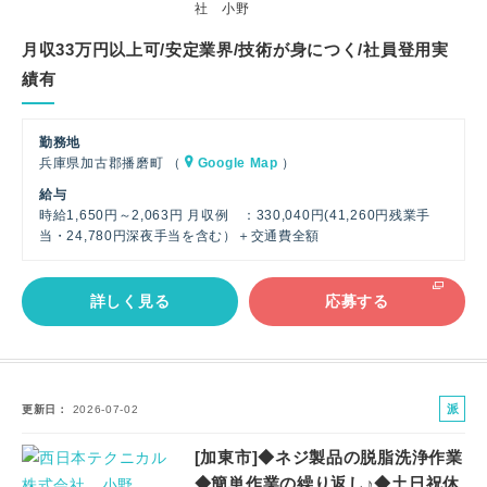
社 小野
月収33万円以上可/安定業界/技術が身につく/社員登用実
績有
勤務地
兵庫県加古郡播磨町 （
Google Map
）
給与
時給1,650円～2,063円 月収例 ：330,040円(41,260円残業手
当・24,780円深夜手当を含む）＋交通費全額
詳しく見る
応募する
派
更新日
2026-07-02
遣
[加東市]◆ネジ製品の脱脂洗浄作業
社
◆簡単作業の繰り返し♪◆土日祝休
員