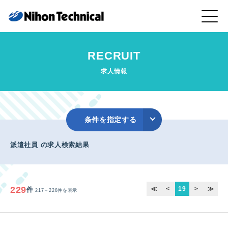
RECRUIT
求人情報
条件を指定する
派遣社員 の求人検索結果
229
≪
<
19
>
≫
件
217～228件を表示