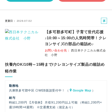
派
更新日
2026-07-02
遣
【多可郡多可町】子育て世代応援
社
♪10:00～15:00の人気時間帯！クレ
員
ヨンサイズの部品の箱詰め♪
お問い合わせ先
西日本テクニカル株式会
社 小野
扶養内OK/10時～15時まで/クレヨンサイズ製品の箱詰め
軽作業
勤務地
兵庫県多可郡中区 ◎WEB面談受付中！ （
Google Map
）
給与
時給1,200円 【月収例】 月収91,200円以上可能 （時給1,200円×
週19時間×4週間） ※交通費支給（規定あり）