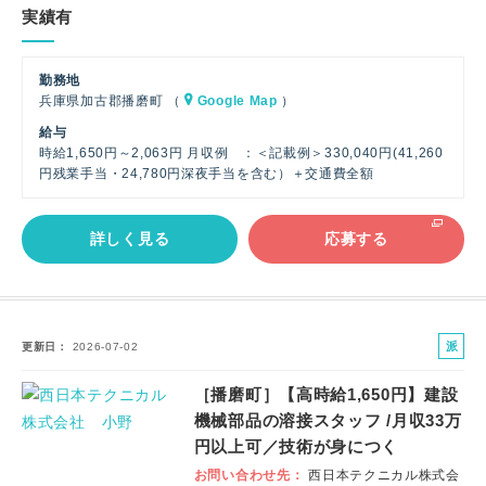
実績有
勤務地
兵庫県加古郡播磨町 （
Google Map
）
給与
時給1,650円～2,063円 月収例 ：＜記載例＞330,040円(41,260
円残業手当・24,780円深夜手当を含む）＋交通費全額
詳しく見る
応募する
派
更新日
2026-07-02
遣
［播磨町］【高時給1,650円】建設
社
機械部品の溶接スタッフ /月収33万
員
円以上可／技術が身につく
お問い合わせ先
西日本テクニカル株式会