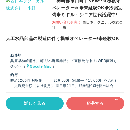
［神崎郡市川町］NEW!!≪機械オ
社
ペレーター≫◆未経験OK◆冷房完
員
備◆ミドル・シニア世代活躍中!!
お問い合わせ先
西日本テクニカル株式会
社 小野
人工水晶部品の製造に伴う機械オペレーター/未経験OK
勤務地
兵庫県神崎郡市川町 ◎小野事業所にて面接受付中！(WEB面談も
OK☆) （
Google Map
）
給与
時給1200円 月収例 ： 216,600円(残業手当15,000円を含む)
＋交通費全額（会社規定） ※日勤21日、残業/計10時間の場合
詳しく見る
応募する