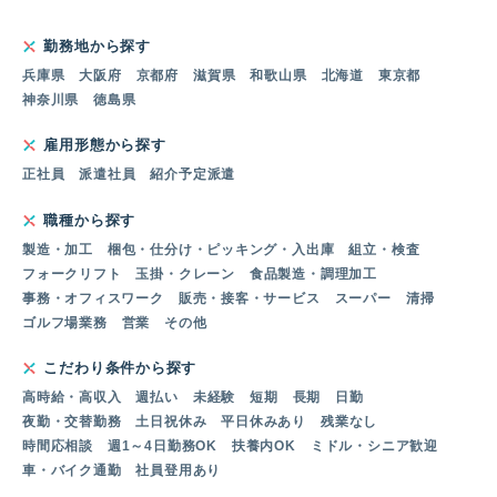
勤務地から探す
兵庫県
大阪府
京都府
滋賀県
和歌山県
北海道
東京都
神奈川県
徳島県
雇用形態から探す
正社員
派遣社員
紹介予定派遣
職種から探す
製造・加工
梱包・仕分け・ピッキング・入出庫
組立・検査
フォークリフト
玉掛・クレーン
食品製造・調理加工
事務・オフィスワーク
販売・接客・サービス
スーパー
清掃
ゴルフ場業務
営業
その他
こだわり条件から探す
高時給・高収入
週払い
未経験
短期
長期
日勤
夜勤・交替勤務
土日祝休み
平日休みあり
残業なし
時間応相談
週1～4日勤務OK
扶養内OK
ミドル・シニア歓迎
車・バイク通勤
社員登用あり