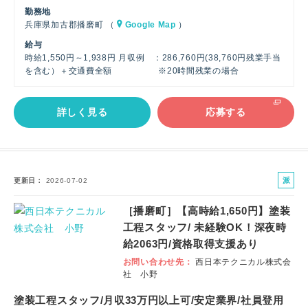
勤務地
兵庫県加古郡播磨町 （
Google Map
）
給与
時給1,550円～1,938円 月収例 ：286,760円(38,760円残業手当
を含む）＋交通費全額 ※20時間残業の場合
詳しく見る
応募する
派
更新日
2026-07-02
遣
［播磨町］【高時給1,650円】塗装
社
工程スタッフ/ 未経験OK！深夜時
員
給2063円/資格取得支援あり
お問い合わせ先
西日本テクニカル株式会
社 小野
塗装工程スタッフ/月収33万円以上可/安定業界/社員登用