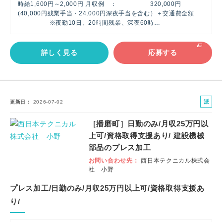
時給1,600円～2,000円 月収例 ： 320,000円
(40,000円残業手当・24,000円深夜手当を含む）＋交通費全額
※夜勤10日、20時間残業、深夜60時…
詳しく見る
応募する
派
更新日
2026-07-02
遣
［播磨町］日勤のみ/月収25万円以
社
上可/資格取得支援あり/ 建設機械
員
部品のプレス加工
お問い合わせ先
西日本テクニカル株式会
社 小野
プレス加工/日勤のみ/月収25万円以上可/資格取得支援あ
り/