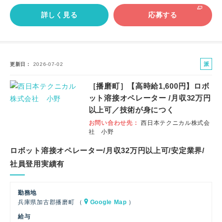
詳しく見る
応募する
派
更新日
2026-07-02
遣
［播磨町］【高時給1,600円】ロボ
社
ット溶接オペレーター /月収32万円
員
以上可／技術が身につく
お問い合わせ先
西日本テクニカル株式会
社 小野
ロボット溶接オペレーター/月収32万円以上可/安定業界/
社員登用実績有
勤務地
兵庫県加古郡播磨町 （
Google Map
）
給与