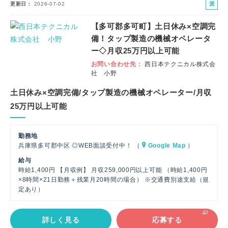
派
更新日
2026-07-02
遣
【多可郡多可町】土日休み×空調完
社
備！タップ製造の機械オペレータ
員
ー◇月収25万円以上可能
お問い合わせ先
西日本テクニカル株式会
社 小野
土日休み×空調完備/タップ製造の機械オペレーター/月収
25万円以上可能
勤務地
兵庫県多可郡中区 ◎WEB面談受付中！ （
Google Map
）
給与
時給1,400円 【月収例】 月収259,000円以上可能 （時給1,400円
×8時間×21日勤務＋残業月20時間の場合） ※交通費別途支給（規
定あり）
詳しく見る
応募する