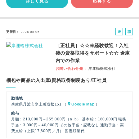
詳しく見る
応募する
正
職
更新日
2026-08-05
社
業
［正社員］☆☆未経験歓迎！入社
員
紹
後の資格取得をサポート☆☆ 倉庫
介
内での作業
お問い合わせ先
岸運輸株式会社
梱包や商品の入出庫/資格取得制度あり/正社員
勤務地
兵庫県丹波市氷上町成松151 （
Google Map
）
給与
月額：213,000円～255,000円（a+b） 基本給：180,000円 職務
手当：3,000円～40,000円 その他手当：記載なし 通勤手当：実
費支給（上限17,600円／月） 固定残業代…