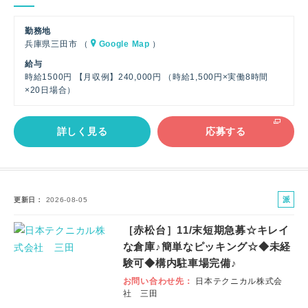
勤務地
兵庫県三田市 （
Google Map
）
給与
時給1500円 【月収例】240,000円 （時給1,500円×実働8時間
×20日場合）
詳しく見る
応募する
派
更新日
2026-08-05
遣
［赤松台］11/末短期急募☆キレイ
社
な倉庫♪簡単なピッキング☆◆未経
員
験可◆構内駐車場完備♪
お問い合わせ先
日本テクニカル株式会
社 三田