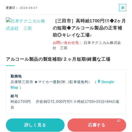
派
更新日
2026-08-07
遣
［三田市］高時給1700円!!!◆2ヶ月
社
の短期◆アルコール製品の正常補
員
助◎キレイな工場♪
お問い合わせ先
日本テクニカル株式会
社 三田
アルコール製品の製造補助/２ヶ月短期/綺麗な工場
勤務地
兵庫県三田市 ★マイカー通勤OK（駐車場無料） （
Google
Map
）
給与
時給1700円 月収例/272,000円可!! ※時給1700×20日×8Hの場
合
詳しく見る
応募する