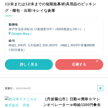
11/末または12/末までの短期急募/釣具用品のピッキン
グ・梱包・出荷/キレイな倉庫
勤務地
神戸市北区赤松台 ◎面接受付中！(WEB面談もOK☆) （
Google Map
）
給与
時給1,300円 【月収例】208,000円 （時給1,300円×実働8時間
×20日場合）
詳しく見る
応募する
派
更新日
2026-08-05
遣
［丹波篠山市］日勤≪簡単☆マシ
社
ンオペレーター≫時給1300円◆未
員