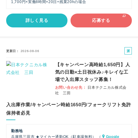
1,700円×実働8時間×20日+残業20hの場合
詳しく見る
応募する
派
更新日
2026-08-06
遣
【キャンペーン高時給1,650円】人
社
気の日勤×土日祝休み♪キレイな工
員
場で入出庫スタッフ募集！
お問い合わせ先
日本テクニカル株式会
社 三田
入出庫作業/キャンペーン時給1650円/フォークリフト免許
保持者必見
勤務地
兵庫県三田市 ★マイカー通勤OK（駐車場無料） （
Google