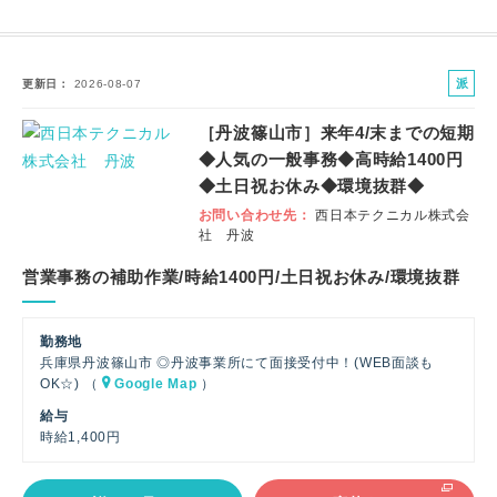
派
更新日
2026-08-07
遣
［丹波篠山市］来年4/末までの短期
社
◆人気の一般事務◆高時給1400円
員
◆土日祝お休み◆環境抜群◆
お問い合わせ先
西日本テクニカル株式会
社 丹波
営業事務の補助作業/時給1400円/土日祝お休み/環境抜群
勤務地
兵庫県丹波篠山市 ◎丹波事業所にて面接受付中！(WEB面談も
OK☆) （
Google Map
）
給与
時給1,400円