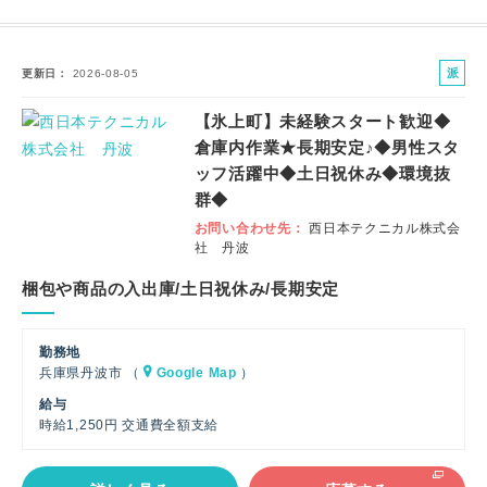
派
更新日
2026-08-05
遣
【氷上町】未経験スタート歓迎◆
社
倉庫内作業★長期安定♪◆男性スタ
員
ッフ活躍中◆土日祝休み◆環境抜
群◆
お問い合わせ先
西日本テクニカル株式会
社 丹波
梱包や商品の入出庫/土日祝休み/長期安定
勤務地
兵庫県丹波市 （
Google Map
）
給与
時給1,250円 交通費全額支給