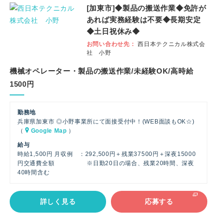
[加東市]◆製品の搬送作業◆免許が
社
あれば実務経験は不要◆長期安定
員
◆土日祝休み◆
お問い合わせ先
西日本テクニカル株式会
社 小野
機械オペレーター・製品の搬送作業/未経験OK/高時給
1500円
勤務地
兵庫県加東市 ◎小野事業所にて面接受付中！(WEB面談もOK☆)
（
Google Map
）
給与
時給1,500円 月収例 ：292,500円＋残業37500円＋深夜15000
円交通費全額 ※日勤20日の場合、残業20時間、深夜
40時間含む
詳しく見る
応募する