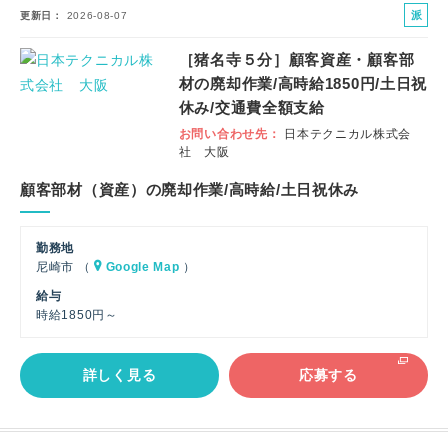
派
更新日
2026-08-07
遣
［猪名寺５分］顧客資産・顧客部
社
材の廃却作業/高時給1850円/土日祝
員
休み/交通費全額支給
お問い合わせ先
日本テクニカル株式会
社 大阪
顧客部材（資産）の廃却作業/高時給/土日祝休み
勤務地
尼崎市 （
Google Map
）
給与
時給1850円～
詳しく見る
応募する