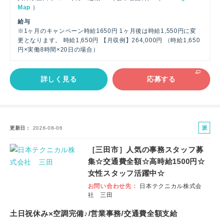
Map
）
給与
※1ヶ月のキャンペーン時給1650円 1ヶ月後は時給1,550円に変
更となります。 時給1,650円 【月収例】264,000円 （時給1,650
円×実働8時間×20日の場合）
詳しく見る
応募する
派
更新日
2026-08-06
遣
［三田市］人気の事務スタッフ募
社
集☆交通費全額☆高時給1500円☆
員
女性スタッフ活躍中☆
お問い合わせ先
日本テクニカル株式会
社 三田
土日祝休み×空調完備♪/営業事務/交通費全額支給