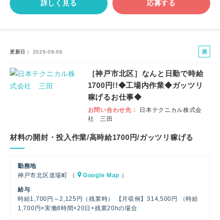
詳しく見る
応募する
派
更新日
2026-08-06
遣
［神戸市北区］なんと日勤で時給
社
1700円!!◆工場内作業◆ガッツリ
員
稼げるお仕事◆
お問い合わせ先
日本テクニカル株式会
社 三田
材料の開封・投入作業/高時給1700円/ガッツリ稼げる
勤務地
神戸市北区道場町 （
Google Map
）
給与
時給1,700円～2,125円（残業時） 【月収例】314,500円 （時給
1,700円×実働8時間×20日+残業20hの場合