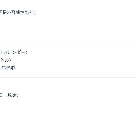
（延長の可能性あり）
社カレンダー）
休み)
年始休暇
日・規定）