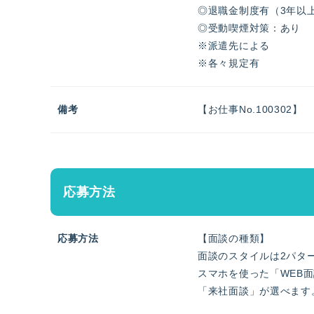
◎退職金制度有（3年以
◎受動喫煙対策：あり
※派遣先による
※各々規定有
備考
【お仕事No.100302】
応募方法
応募方法
【面談の種類】
面談のスタイルは2パタ
スマホを使った「WEB
「来社面談」が選べます