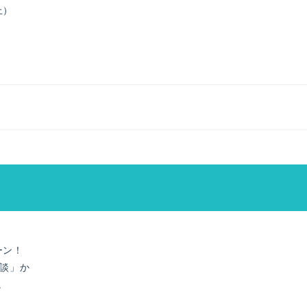
上）
ーン！
面談」か
。