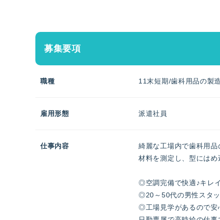
募集要項
職種
11末短期/歯科用品の製造
雇用形態
派遣社員
仕事内容
綺麗な工場内で歯科用品
材料を測定し、型にはめ
◎空調完備で快適♪キレ
◎20～50代の男性スタ
◎工場見学があるので安
日勤専属で高時給の仕事