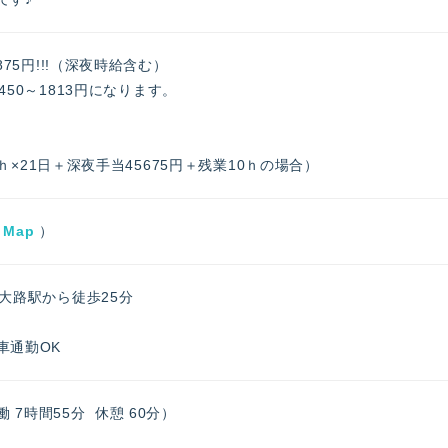
875円!!!（深夜時給含む）
50～1813円になります。
2ｈ×21日＋深夜手当45675円＋残業10ｈの場合）
 Map
）
大路駅から徒歩25分
車通勤OK
実働 7時間55分 休憩 60分）