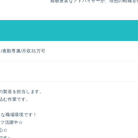
経験豊富なアドバイザーが、理想の転職を
/夜勤専属/月収31万可
の製造を担当します。
込む作業です。
イな職場環境です！
ッフ活躍中☆
心☆
です♪