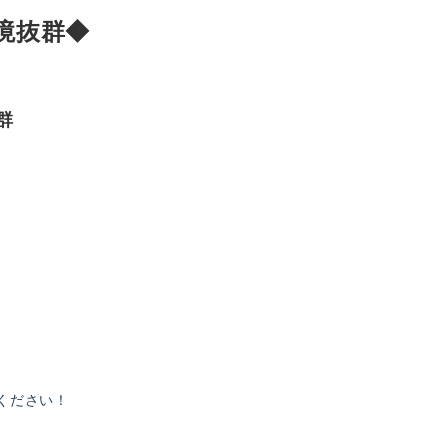
境抜群◆
群
ください！