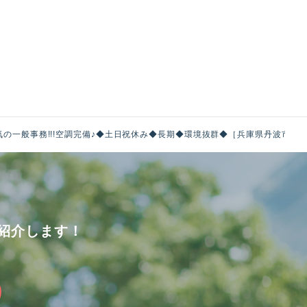
の一般事務!!!空調完備♪◆土日祝休み◆長期◆環境抜群◆［兵庫県丹波市］
紹介します！